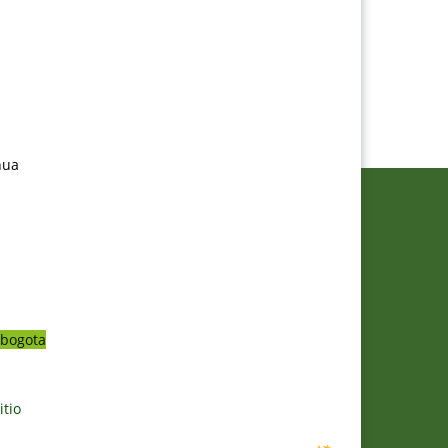
nua
bogota
itio