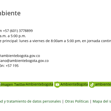
mbiente
n +57 (601) 3778899
a.m. a 5:00 p.m.
e principal: lunes a viernes de 8:00am a 5:00 pm, en jornada conti
al@ambientebogota.gov.co
dadano@ambientebogota.gov.co
ón: +57 195
Ambientebogota
AmbienteBogota
ambiente
dad y tratamiento de datos personales
|
Otras Políticas
|
Mapa del s