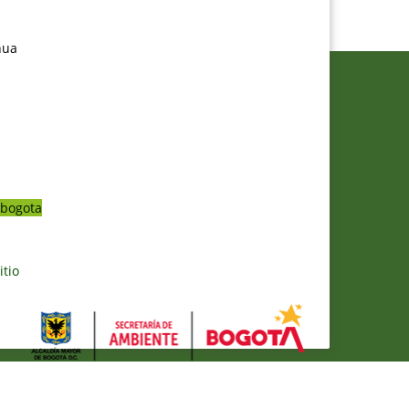
nua
bogota
itio