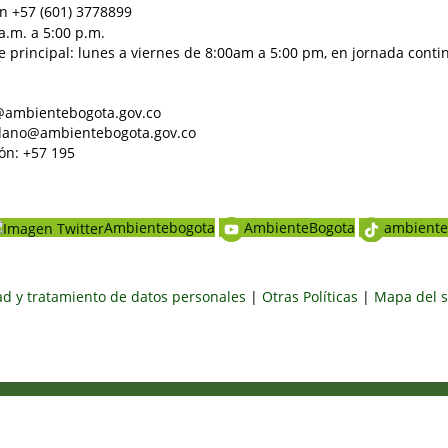
n +57 (601) 3778899
a.m. a 5:00 p.m.
e principal: lunes a viernes de 8:00am a 5:00 pm, en jornada conti
al@ambientebogota.gov.co
dadano@ambientebogota.gov.co
ón: +57 195
Ambientebogota
AmbienteBogota
ambiente
dad y tratamiento de datos personales
|
Otras Políticas
|
Mapa del s