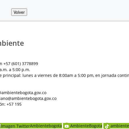
Volver
mbiente
n +57 (601) 3778899
a.m. a 5:00 p.m.
e principal: lunes a viernes de 8:00am a 5:00 pm, en jornada conti
al@ambientebogota.gov.co
dadano@ambientebogota.gov.co
ón: +57 195
Ambientebogota
AmbienteBogota
ambiente