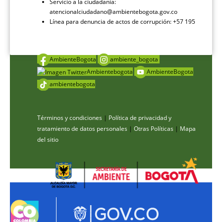
Servicio a la ciudadanía:
atencionalciudadano@ambientebogota.gov.co
Línea para denuncia de actos de corrupción: +57 195
AmbienteBogota
ambiente_bogota
Ambientebogota
AmbienteBogota
ambientebogota
Términos y condiciones
|
Política de privacidad y
tratamiento de datos personales
|
Otras Políticas
|
Mapa
del sitio