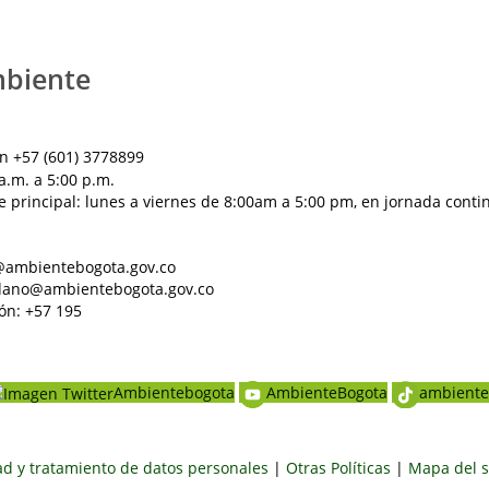
mbiente
n +57 (601) 3778899
a.m. a 5:00 p.m.
e principal: lunes a viernes de 8:00am a 5:00 pm, en jornada conti
al@ambientebogota.gov.co
dadano@ambientebogota.gov.co
ón: +57 195
Ambientebogota
AmbienteBogota
ambiente
dad y tratamiento de datos personales
|
Otras Políticas
|
Mapa del s