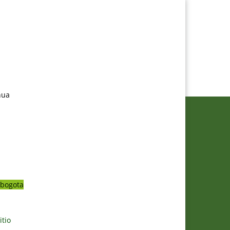
nua
bogota
itio