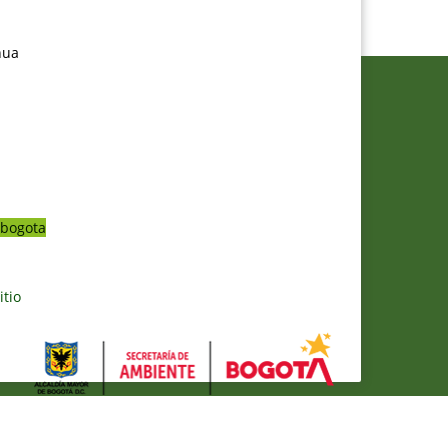
nua
bogota
itio