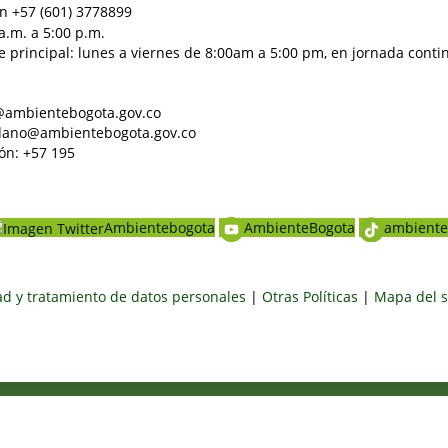
n +57 (601) 3778899
a.m. a 5:00 p.m.
e principal: lunes a viernes de 8:00am a 5:00 pm, en jornada conti
al@ambientebogota.gov.co
dadano@ambientebogota.gov.co
ón: +57 195
Ambientebogota
AmbienteBogota
ambiente
dad y tratamiento de datos personales
|
Otras Políticas
|
Mapa del s