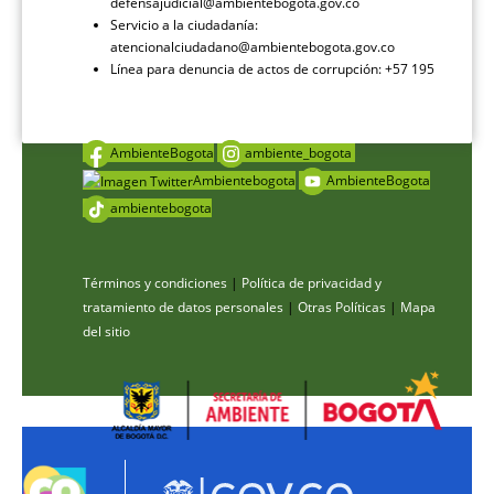
defensajudicial@ambientebogota.gov.co
Servicio a la ciudadanía:
atencionalciudadano@ambientebogota.gov.co
Línea para denuncia de actos de corrupción: +57 195
AmbienteBogota
ambiente_bogota
Ambientebogota
AmbienteBogota
ambientebogota
Términos y condiciones
|
Política de privacidad y
tratamiento de datos personales
|
Otras Políticas
|
Mapa
del sitio