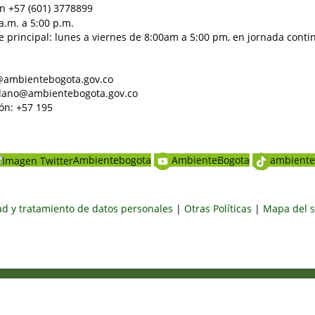
n +57 (601) 3778899
a.m. a 5:00 p.m.
e principal: lunes a viernes de 8:00am a 5:00 pm, en jornada conti
al@ambientebogota.gov.co
dadano@ambientebogota.gov.co
ón: +57 195
Ambientebogota
AmbienteBogota
ambiente
dad y tratamiento de datos personales
|
Otras Políticas
|
Mapa del s