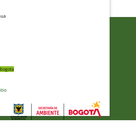
nua
bogota
itio