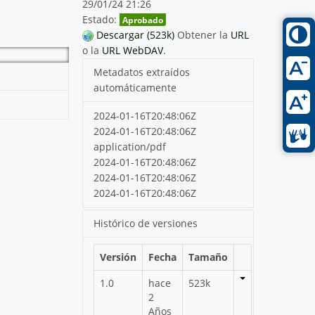
29/01/24 21:26
Estado:
Aprobado
Descargar (523k)
Obtener la
URL
o la
URL WebDAV
.
Metadatos extraídos
automáticamente
2024-01-16T20:48:06Z
2024-01-16T20:48:06Z
application/pdf
2024-01-16T20:48:06Z
2024-01-16T20:48:06Z
2024-01-16T20:48:06Z
Histórico de versiones
Versión
Fecha
Tamaño
1.0
hace
523k
2
Años