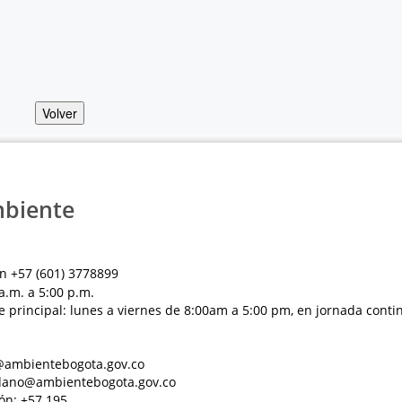
Volver
mbiente
n +57 (601) 3778899
a.m. a 5:00 p.m.
e principal: lunes a viernes de 8:00am a 5:00 pm, en jornada conti
al@ambientebogota.gov.co
dadano@ambientebogota.gov.co
ón: +57 195