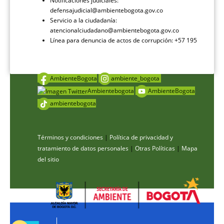
Notificaciones judiciales:
defensajudicial@ambientebogota.gov.co
Servicio a la ciudadanía:
atencionalciudadano@ambientebogota.gov.co
Línea para denuncia de actos de corrupción: +57 195
AmbienteBogota
ambiente_bogota
Ambientebogota
AmbienteBogota
ambientebogota
Términos y condiciones
|
Política de privacidad y
tratamiento de datos personales
|
Otras Políticas
|
Mapa
del sitio