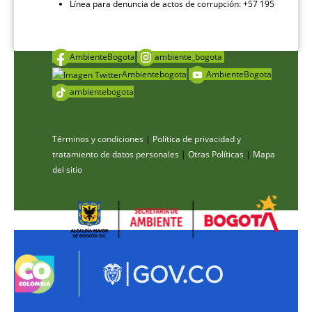
Línea para denuncia de actos de corrupción: +57 195
AmbienteBogota
ambiente_bogota
Ambientebogota
AmbienteBogota
ambientebogota
Términos y condiciones
|
Política de privacidad y
tratamiento de datos personales
|
Otras Políticas
|
Mapa
del sitio