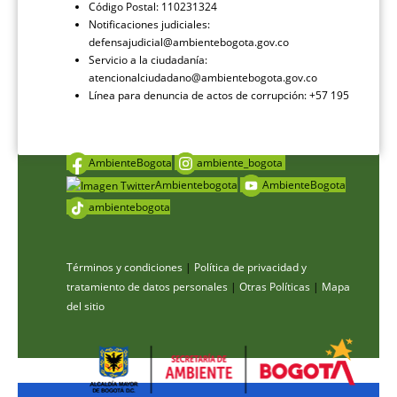
Código Postal: 110231324
Notificaciones judiciales:
defensajudicial@ambientebogota.gov.co
Servicio a la ciudadanía:
atencionalciudadano@ambientebogota.gov.co
Línea para denuncia de actos de corrupción: +57 195
AmbienteBogota
ambiente_bogota
Ambientebogota
AmbienteBogota
ambientebogota
Términos y condiciones
|
Política de privacidad y
tratamiento de datos personales
|
Otras Políticas
|
Mapa
del sitio