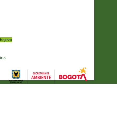
bogota
itio