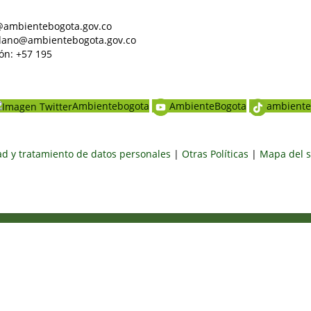
al@ambientebogota.gov.co
dadano@ambientebogota.gov.co
ón: +57 195
Ambientebogota
AmbienteBogota
ambiente
dad y tratamiento de datos personales
|
Otras Políticas
|
Mapa del s