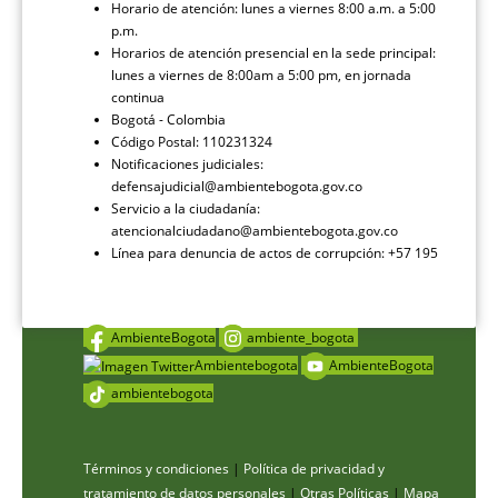
Horario de atención: lunes a viernes 8:00 a.m. a 5:00
p.m.
Horarios de atención presencial en la sede principal:
lunes a viernes de 8:00am a 5:00 pm, en jornada
continua
Bogotá - Colombia
Código Postal: 110231324
Notificaciones judiciales:
defensajudicial@ambientebogota.gov.co
Servicio a la ciudadanía:
atencionalciudadano@ambientebogota.gov.co
Línea para denuncia de actos de corrupción: +57 195
AmbienteBogota
ambiente_bogota
Ambientebogota
AmbienteBogota
ambientebogota
Términos y condiciones
|
Política de privacidad y
tratamiento de datos personales
|
Otras Políticas
|
Mapa