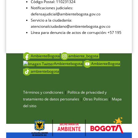
Código Postal: 110231324
Notificaciones judiciales:
defensajudicial@ambientebogota.gov.co
Servicio a la ciudadanía:
atencionalciudadano@ambientebogota.gov.co
Línea para denuncia de actos de corrupción: +57 195
AmbienteBogota
ambiente_bogota
Ambientebogota
AmbienteBogota
ambientebogota
Términos y condiciones
|
Política de privacidad y
tratamiento de datos personales
|
Otras Políticas
|
Mapa
del sitio