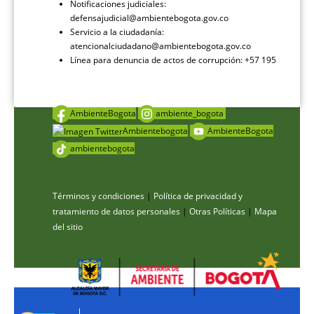
Notificaciones judiciales:
defensajudicial@ambientebogota.gov.co
Servicio a la ciudadanía:
atencionalciudadano@ambientebogota.gov.co
Línea para denuncia de actos de corrupción: +57 195
AmbienteBogota
ambiente_bogota
Ambientebogota
AmbienteBogota
ambientebogota
Términos y condiciones
|
Política de privacidad y
tratamiento de datos personales
|
Otras Políticas
|
Mapa
del sitio