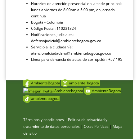
Horarios de atención presencial en la sede principal:
lunes a viernes de 8:00am a 5:00 pm, en jornada
continua
Bogotá - Colombia
Código Postal: 110231324
Notificaciones judiciales:
defensajudicial@ambientebogota.gov.co
Servicio a la ciudadanía:
atencionalciudadano@ambientebogota.gov.co
Línea para denuncia de actos de corrupción: +57 195
AmbienteBogota
ambiente_bogota
Ambientebogota
AmbienteBogota
ambientebogota
Términos y condiciones
|
Política de privacidad y
tratamiento de datos personales
|
Otras Políticas
|
Mapa
del sitio