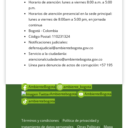
Horario de atención: lunes a viernes 8:00 a.m. a 5:00
p.m.
Horarios de atención presencial en la sede principal:
lunes a viernes de 8:00am a 5:00 pm, en jornada
continua
Bogotá - Colombia
Código Postal: 110231324
Notificaciones judiciales:
defensajudicial@ambientebogota.gov.co
Servicio a la ciudadanía:
atencionalciudadano@ambientebogota.gov.co
Línea para denuncia de actos de corrupción: +57 195
AmbienteBogota
ambiente_bogota
Ambientebogota
AmbienteBogota
ambientebogota
Términos y condiciones
|
Política de privacidad y
tratamiento de datos personales
|
Otras Políticas
|
Mapa