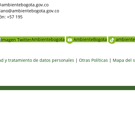
al@ambientebogota.gov.co
dadano@ambientebogota.gov.co
ón: +57 195
Ambientebogota
AmbienteBogota
ambiente
dad y tratamiento de datos personales
|
Otras Políticas
|
Mapa del s