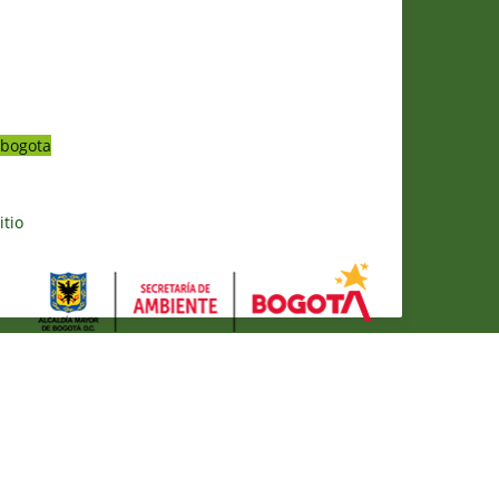
bogota
itio