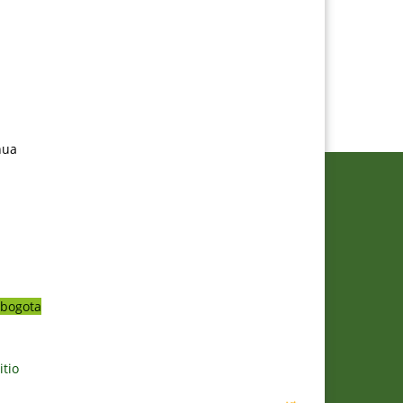
nua
bogota
itio