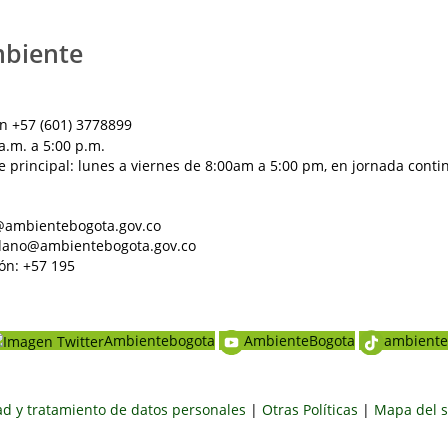
mbiente
n +57 (601) 3778899
a.m. a 5:00 p.m.
e principal: lunes a viernes de 8:00am a 5:00 pm, en jornada conti
al@ambientebogota.gov.co
dadano@ambientebogota.gov.co
ón: +57 195
Ambientebogota
AmbienteBogota
ambiente
dad y tratamiento de datos personales
|
Otras Políticas
|
Mapa del s