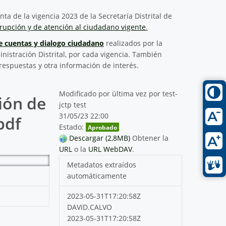
ta de la vigencia 2023 de la Secretaría Distrital de
rupción y de atención al ciudadano vigente
.
de cuentas y dialogo ciudadano
realizados por la
inistración Distrital, por cada vigencia. También
respuestas y otra información de interés.
Modificado por última vez por test-
ión de
jctp test
31/05/23 22:00
pdf
Estado:
Aprobado
Descargar (2,8MB)
Obtener la
URL
o la
URL WebDAV
.
Metadatos extraídos
automáticamente
2023-05-31T17:20:58Z
DAVID.CALVO
2023-05-31T17:20:58Z