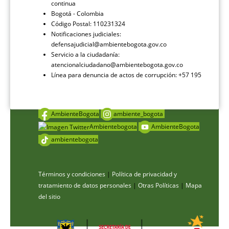
continua
Bogotá - Colombia
Código Postal: 110231324
Notificaciones judiciales:
defensajudicial@ambientebogota.gov.co
Servicio a la ciudadanía:
atencionalciudadano@ambientebogota.gov.co
Línea para denuncia de actos de corrupción: +57 195
AmbienteBogota
ambiente_bogota
Ambientebogota
AmbienteBogota
ambientebogota
Términos y condiciones
|
Política de privacidad y
tratamiento de datos personales
|
Otras Políticas
|
Mapa
del sitio