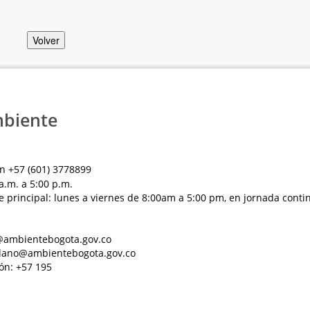
Volver
mbiente
n +57 (601) 3778899
a.m. a 5:00 p.m.
e principal: lunes a viernes de 8:00am a 5:00 pm, en jornada conti
al@ambientebogota.gov.co
dadano@ambientebogota.gov.co
ón: +57 195