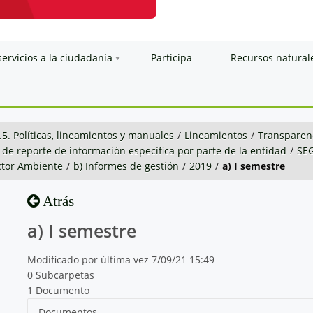
servicios a la ciudadanía
Participa
Recursos natural
.5. Políticas, lineamientos y manuales
/
Lineamientos
/
Transparenc
 de reporte de información específica por parte de la entidad
/
SE
ctor Ambiente
/
b) Informes de gestión
/
2019
/
a) I semestre
Atrás
a) I semestre
Modificado por última vez 7/09/21 15:49
0 Subcarpetas
1 Documento
Documentos