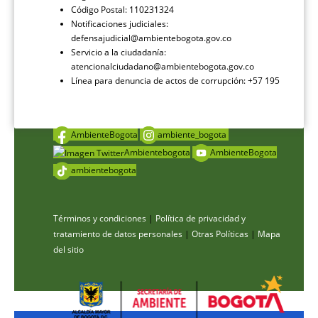
Código Postal: 110231324
Notificaciones judiciales:
defensajudicial@ambientebogota.gov.co
Servicio a la ciudadanía:
atencionalciudadano@ambientebogota.gov.co
Línea para denuncia de actos de corrupción: +57 195
AmbienteBogota
ambiente_bogota
Ambientebogota
AmbienteBogota
ambientebogota
Términos y condiciones
|
Política de privacidad y
tratamiento de datos personales
|
Otras Políticas
|
Mapa
del sitio