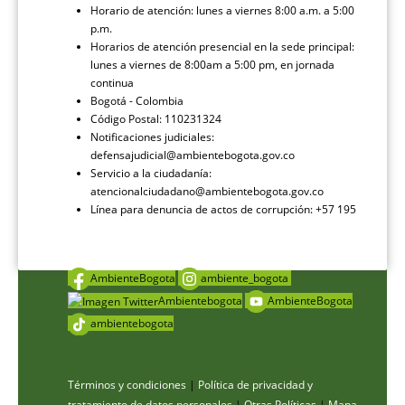
Horario de atención: lunes a viernes 8:00 a.m. a 5:00
p.m.
Horarios de atención presencial en la sede principal:
lunes a viernes de 8:00am a 5:00 pm, en jornada
continua
Bogotá - Colombia
Código Postal: 110231324
Notificaciones judiciales:
defensajudicial@ambientebogota.gov.co
Servicio a la ciudadanía:
atencionalciudadano@ambientebogota.gov.co
Línea para denuncia de actos de corrupción: +57 195
AmbienteBogota
ambiente_bogota
Ambientebogota
AmbienteBogota
ambientebogota
Términos y condiciones
|
Política de privacidad y
tratamiento de datos personales
|
Otras Políticas
|
Mapa