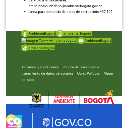
Servicio a la ciudadanía:
atencionalciudadano@ambientebogota.gov.co
Línea para denuncia de actos de corrupción: +57 195
AmbienteBogota
ambiente_bogota
Ambientebogota
AmbienteBogota
ambientebogota
Términos y condiciones
|
Política de privacidad y
tratamiento de datos personales
|
Otras Políticas
|
Mapa
del sitio