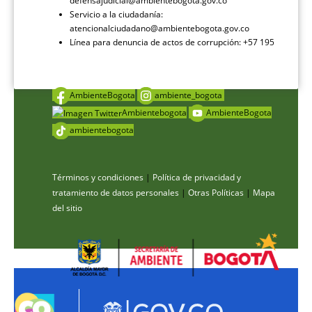
defensajudicial@ambientebogota.gov.co
Servicio a la ciudadanía:
atencionalciudadano@ambientebogota.gov.co
Línea para denuncia de actos de corrupción: +57 195
AmbienteBogota
ambiente_bogota
Ambientebogota
AmbienteBogota
ambientebogota
Términos y condiciones
|
Política de privacidad y
tratamiento de datos personales
|
Otras Políticas
|
Mapa
del sitio