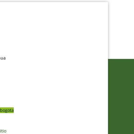
nua
bogota
itio