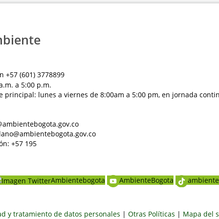
mbiente
n +57 (601) 3778899
a.m. a 5:00 p.m.
e principal: lunes a viernes de 8:00am a 5:00 pm, en jornada conti
al@ambientebogota.gov.co
dadano@ambientebogota.gov.co
ón: +57 195
Ambientebogota
AmbienteBogota
ambiente
dad y tratamiento de datos personales
|
Otras Políticas
|
Mapa del s