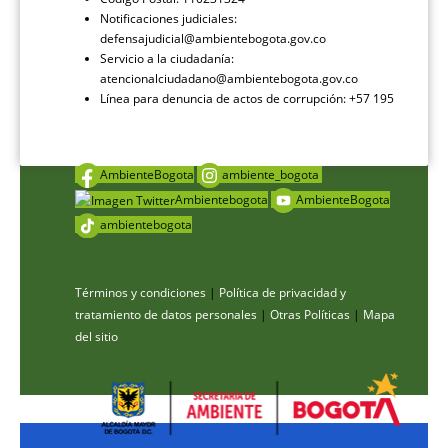
Notificaciones judiciales:
defensajudicial@ambientebogota.gov.co
Servicio a la ciudadanía:
atencionalciudadano@ambientebogota.gov.co
Línea para denuncia de actos de corrupción: +57 195
AmbienteBogota
ambiente_bogota
Ambientebogota
AmbienteBogota
ambientebogota
Términos y condiciones
|
Política de privacidad y
tratamiento de datos personales
|
Otras Políticas
|
Mapa
del sitio