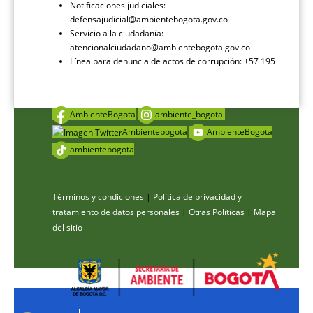
Notificaciones judiciales:
defensajudicial@ambientebogota.gov.co
Servicio a la ciudadanía:
atencionalciudadano@ambientebogota.gov.co
Línea para denuncia de actos de corrupción: +57 195
AmbienteBogota
ambiente_bogota
Ambientebogota
AmbienteBogota
ambientebogota
Términos y condiciones
|
Política de privacidad y
tratamiento de datos personales
|
Otras Políticas
|
Mapa
del sitio