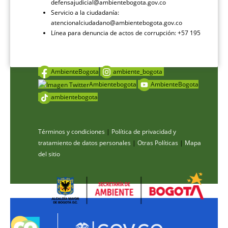
defensajudicial@ambientebogota.gov.co
Servicio a la ciudadanía:
atencionalciudadano@ambientebogota.gov.co
Línea para denuncia de actos de corrupción: +57 195
AmbienteBogota
ambiente_bogota
Ambientebogota
AmbienteBogota
ambientebogota
Términos y condiciones
|
Política de privacidad y
tratamiento de datos personales
|
Otras Políticas
|
Mapa
del sitio