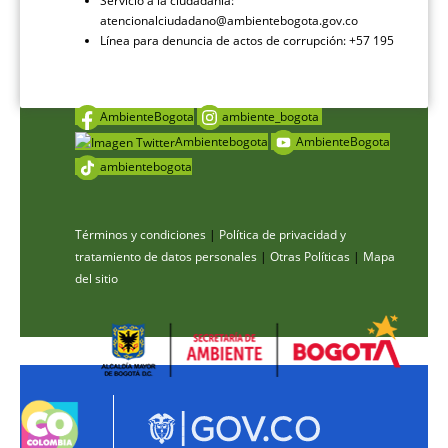
Servicio a la ciudadanía:
atencionalciudadano@ambientebogota.gov.co
Línea para denuncia de actos de corrupción: +57 195
AmbienteBogota
ambiente_bogota
Ambientebogota
AmbienteBogota
ambientebogota
Términos y condiciones
|
Política de privacidad y
tratamiento de datos personales
|
Otras Políticas
|
Mapa
del sitio