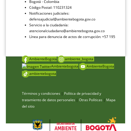
Bogotá - Colombia
Código Postal: 110231324
Notificaciones judiciales:
defensajudicial@ambientebogota.gov.co
Servicio a la ciudadanía:
atencionalciudadano@ambientebogota.gov.co
Línea para denuncia de actos de corrupción: +57 195
AmbienteBogota
ambiente_bogota
Ambientebogota
AmbienteBogota
ambientebogota
Términos y condiciones
|
Política de privacidad y
tratamiento de datos personales
|
Otras Políticas
|
Mapa
del sitio