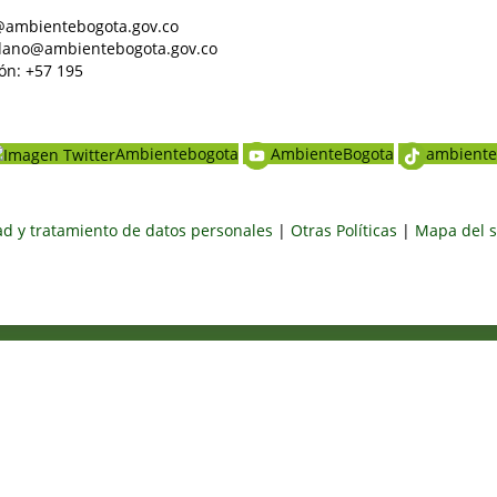
al@ambientebogota.gov.co
dadano@ambientebogota.gov.co
ón: +57 195
Ambientebogota
AmbienteBogota
ambiente
dad y tratamiento de datos personales
|
Otras Políticas
|
Mapa del s