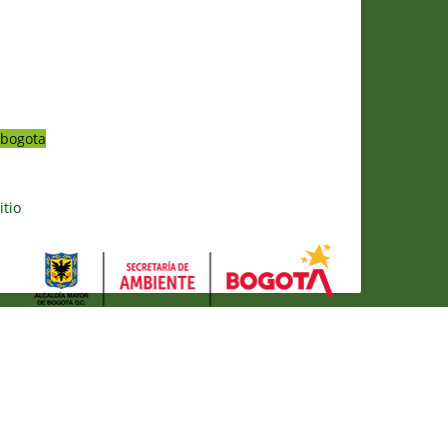
bogota
itio