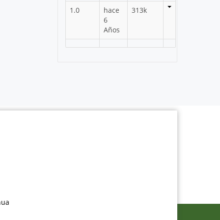
1.0
hace
313k
6
Años
nua