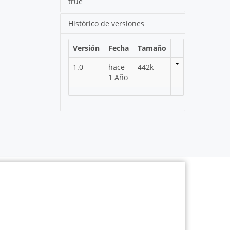
true
Histórico de versiones
Versión
Fecha
Tamaño
1.0
hace
442k
1 Año