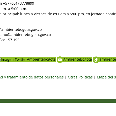
n +57 (601) 3778899
a.m. a 5:00 p.m.
e principal: lunes a viernes de 8:00am a 5:00 pm, en jornada conti
al@ambientebogota.gov.co
dadano@ambientebogota.gov.co
ón: +57 195
Ambientebogota
AmbienteBogota
ambiente
dad y tratamiento de datos personales
|
Otras Políticas
|
Mapa del s