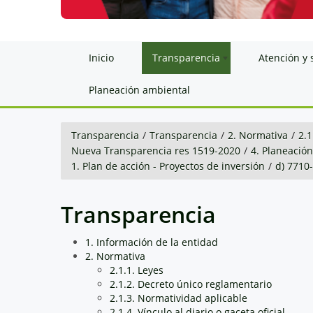
Inicio
Transparencia
Atención y 
Planeación ambiental
Transparencia
/
Transparencia
/
2. Normativa
/
2.1
Nueva Transparencia res 1519-2020
/
4. Planeació
1. Plan de acción - Proyectos de inversión
/
d) 771
Transparencia
1. Información de la entidad
2. Normativa
2.1.1. Leyes
2.1.2. Decreto único reglamentario
2.1.3. Normatividad aplicable
2.1.4. Vínculo al diario o gaceta oficial