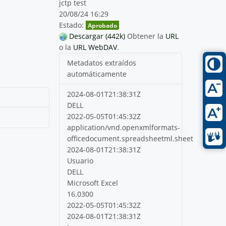
jctp test
20/08/24 16:29
Estado:
Aprobado
Descargar (442k)
Obtener la
URL
o la
URL WebDAV
.
Metadatos extraídos
automáticamente
2024-08-01T21:38:31Z
DELL
2022-05-05T01:45:32Z
application/vnd.openxmlformats-
officedocument.spreadsheetml.sheet
2024-08-01T21:38:31Z
Usuario
DELL
Microsoft Excel
16.0300
2022-05-05T01:45:32Z
2024-08-01T21:38:31Z