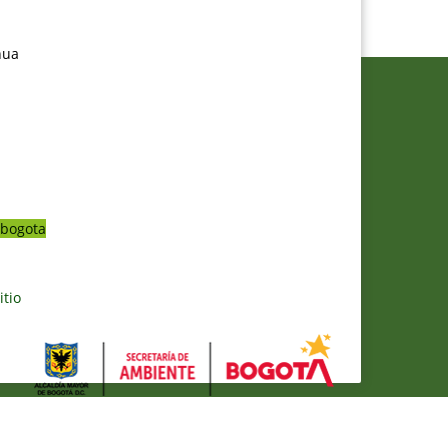
nua
bogota
itio