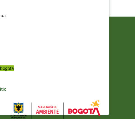
nua
bogota
itio