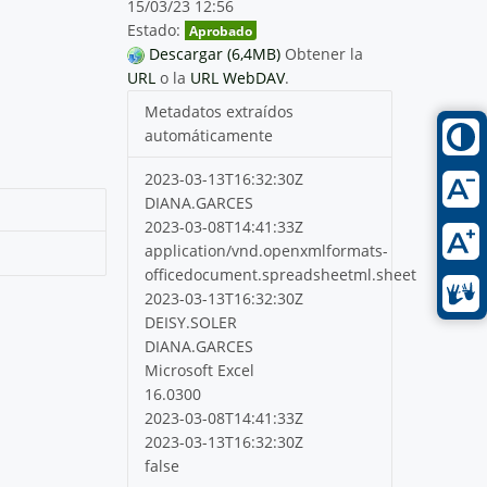
15/03/23 12:56
Estado:
Aprobado
Descargar (6,4MB)
Obtener la
URL
o la
URL WebDAV
.
Metadatos extraídos
automáticamente
2023-03-13T16:32:30Z
DIANA.GARCES
2023-03-08T14:41:33Z
application/vnd.openxmlformats-
officedocument.spreadsheetml.sheet
2023-03-13T16:32:30Z
DEISY.SOLER
DIANA.GARCES
Microsoft Excel
16.0300
2023-03-08T14:41:33Z
2023-03-13T16:32:30Z
false