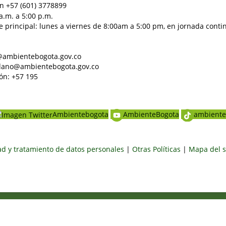
n +57 (601) 3778899
a.m. a 5:00 p.m.
e principal: lunes a viernes de 8:00am a 5:00 pm, en jornada conti
al@ambientebogota.gov.co
dadano@ambientebogota.gov.co
ón: +57 195
Ambientebogota
AmbienteBogota
ambiente
dad y tratamiento de datos personales
|
Otras Políticas
|
Mapa del s