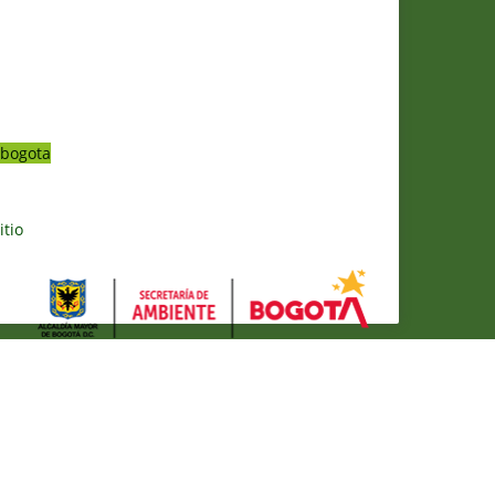
bogota
itio