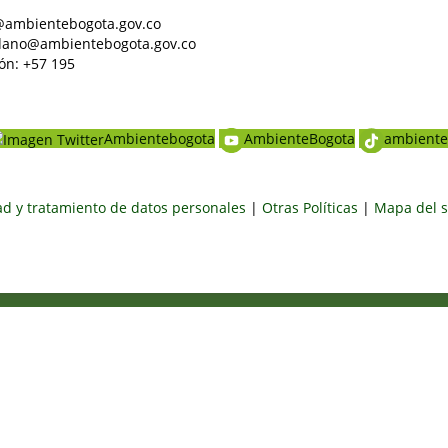
al@ambientebogota.gov.co
dadano@ambientebogota.gov.co
ón: +57 195
Ambientebogota
AmbienteBogota
ambiente
dad y tratamiento de datos personales
|
Otras Políticas
|
Mapa del s