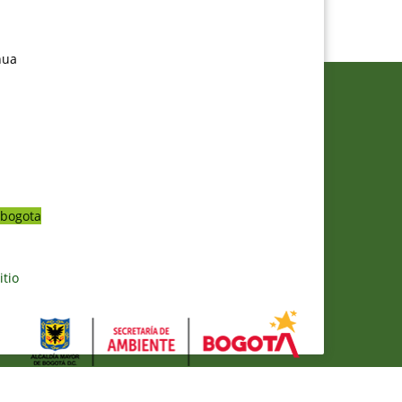
nua
bogota
itio