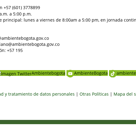
n +57 (601) 3778899
a.m. a 5:00 p.m.
e principal: lunes a viernes de 8:00am a 5:00 pm, en jornada conti
al@ambientebogota.gov.co
dadano@ambientebogota.gov.co
ón: +57 195
Ambientebogota
AmbienteBogota
ambiente
dad y tratamiento de datos personales
|
Otras Políticas
|
Mapa del s