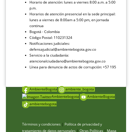
Horario de atención: lunes a viernes 8:00 a.m. a 5:00
p.m.
Horarios de atención presencial en la sede principal:
lunes a viernes de 8:00am a 5:00 pm, en jornada
continua
Bogotá - Colombia
Código Postal: 110231324
Notificaciones judiciales:
defensajudicial@ambientebogota.gov.co
Servicio a la ciudadanía:
atencionalciudadano@ambientebogota.gov.co
Línea para denuncia de actos de corrupción: +57 195
AmbienteBogota
ambiente_bogota
Ambientebogota
AmbienteBogota
ambientebogota
Términos y condiciones
|
Política de privacidad y
tratamiento de datos personales
|
Otras Políticas
|
Mapa