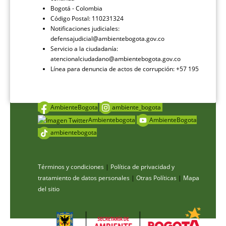
Bogotá - Colombia
Código Postal: 110231324
Notificaciones judiciales:
defensajudicial@ambientebogota.gov.co
Servicio a la ciudadanía:
atencionalciudadano@ambientebogota.gov.co
Línea para denuncia de actos de corrupción: +57 195
AmbienteBogota
ambiente_bogota
Ambientebogota
AmbienteBogota
ambientebogota
Términos y condiciones
|
Política de privacidad y
tratamiento de datos personales
|
Otras Políticas
|
Mapa
del sitio