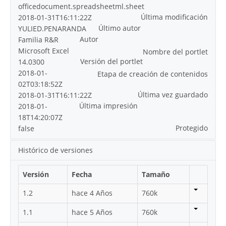
officedocument.spreadsheetml.sheet
Última modificación
2018-01-31T16:11:22Z
Último autor
YULIED.PENARANDA
Autor
Familia R&R
Microsoft Excel
Nombre del portlet
Versión del portlet
14.0300
2018-01-
Etapa de creación de contenidos
02T03:18:52Z
Última vez guardado
2018-01-31T16:11:22Z
Última impresión
2018-01-
18T14:20:07Z
Protegido
false
Histórico de versiones
Versión
Fecha
Tamaño
1.2
hace 4 Años
760k
1.1
hace 5 Años
760k