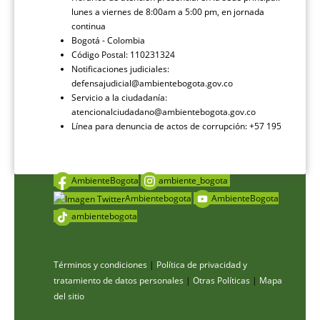
lunes a viernes de 8:00am a 5:00 pm, en jornada
continua
Bogotá - Colombia
Código Postal: 110231324
Notificaciones judiciales:
defensajudicial@ambientebogota.gov.co
Servicio a la ciudadanía:
atencionalciudadano@ambientebogota.gov.co
Línea para denuncia de actos de corrupción: +57 195
AmbienteBogota
ambiente_bogota
Ambientebogota
AmbienteBogota
ambientebogota
Términos y condiciones
|
Política de privacidad y
tratamiento de datos personales
|
Otras Políticas
|
Mapa
del sitio