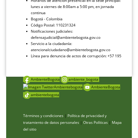
Horarios de atención presencial en la sede principal:
lunes a viernes de 8:00am a 5:00 pm, en jornada
continua
Bogotá - Colombia
Código Postal: 110231324
Notificaciones judiciales:
defensajudicial@ambientebogota.gov.co
Servicio a la ciudadanía:
atencionalciudadano@ambientebogota.gov.co
Línea para denuncia de actos de corrupción: +57 195
AmbienteBogota
ambiente_bogota
Ambientebogota
AmbienteBogota
ambientebogota
Términos y condiciones
|
Política de privacidad y
tratamiento de datos personales
|
Otras Políticas
|
Mapa
del sitio