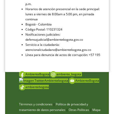
p.m.
Horarios de atención presencial en la sede principal:
lunes a viernes de 8:00am a 5:00 pm, en jornada
continua
Bogotá - Colombia
Código Postal: 110231324
Notificaciones judiciales:
defensajudicial@ambientebogota.gov.co
Servicio a la ciudadanía:
atencionalciudadano@ambientebogota.gov.co
Línea para denuncia de actos de corrupción: +57 195
AmbienteBogota
ambiente_bogota
Ambientebogota
AmbienteBogota
ambientebogota
Términos y condiciones
|
Política de privacidad y
tratamiento de datos personales
|
Otras Políticas
|
Mapa