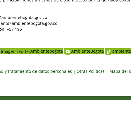
al@ambientebogota.gov.co
dadano@ambientebogota.gov.co
ón: +57 195
Ambientebogota
AmbienteBogota
ambiente
dad y tratamiento de datos personales
|
Otras Políticas
|
Mapa del s