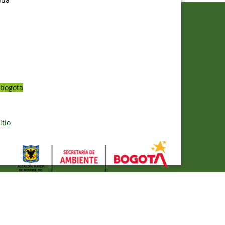
bogota
itio