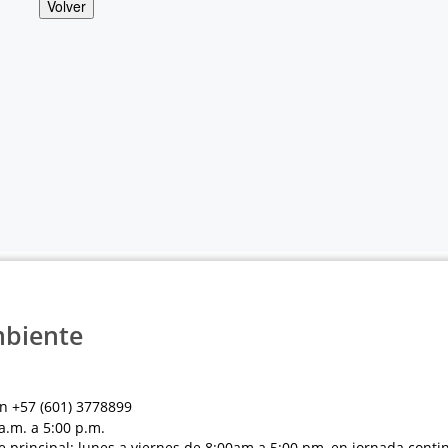
Volver
mbiente
n +57 (601) 3778899
a.m. a 5:00 p.m.
e principal: lunes a viernes de 8:00am a 5:00 pm, en jornada conti