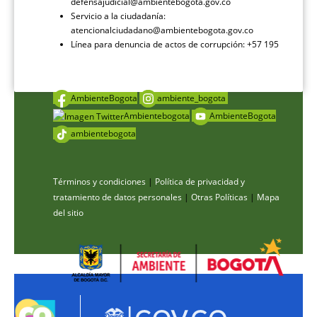
defensajudicial@ambientebogota.gov.co
Servicio a la ciudadanía:
atencionalciudadano@ambientebogota.gov.co
Línea para denuncia de actos de corrupción: +57 195
AmbienteBogota
ambiente_bogota
Ambientebogota
AmbienteBogota
ambientebogota
Términos y condiciones
|
Política de privacidad y
tratamiento de datos personales
|
Otras Políticas
|
Mapa
del sitio