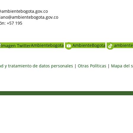
al@ambientebogota.gov.co
dadano@ambientebogota.gov.co
ón: +57 195
Ambientebogota
AmbienteBogota
ambiente
dad y tratamiento de datos personales
|
Otras Políticas
|
Mapa del s