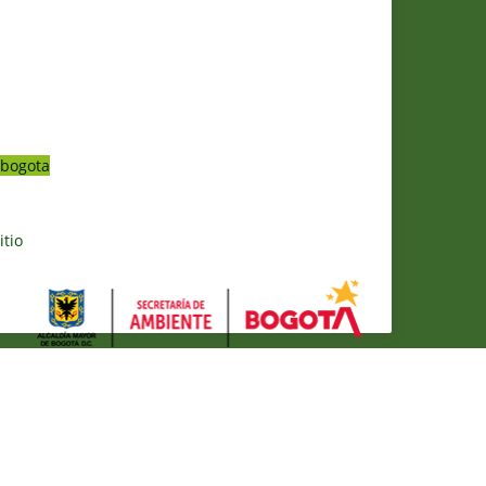
bogota
itio