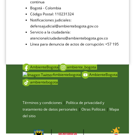
continua
Bogotá - Colombia
Código Postal: 110231324
Notificaciones judiciales:
defensajudicial@ambientebogota.gov.co
Servicio a la ciudadanía:
atencionalciudadano@ambientebogota.gov.co
Línea para denuncia de actos de corrupción: +57 195
AmbienteBogota
ambiente_bogota
Ambientebogota
AmbienteBogota
ambientebogota
Términos y condiciones
|
Política de privacidad y
tratamiento de datos personales
|
Otras Políticas
|
Mapa
del sitio