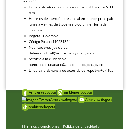
3778899
Horario de atención: lunes a viernes 8:00 a.m. a 5:00
p.m.
Horarios de atención presencial en la sede principal:
lunes a viernes de 8:00am a 5:00 pm, en jornada
continua
Bogotá - Colombia
Código Postal: 110231324
Notificaciones judiciales:
defensajudicial@ambientebogota.gov.co
Servicio a la ciudadanía:
atencionalciudadano@ambientebogota.gov.co
Línea para denuncia de actos de corrupción: +57 195
AmbienteBogota
ambiente_bogota
Ambientebogota
AmbienteBogota
ambientebogota
Términos y condiciones
|
Política de privacidad y