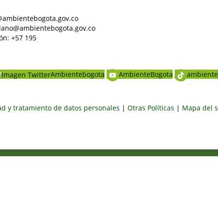
al@ambientebogota.gov.co
dadano@ambientebogota.gov.co
ón: +57 195
Ambientebogota
AmbienteBogota
ambiente
dad y tratamiento de datos personales
|
Otras Políticas
|
Mapa del s