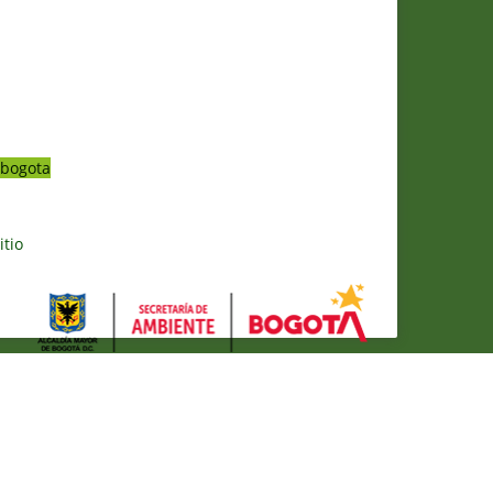
bogota
itio