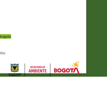
bogota
itio