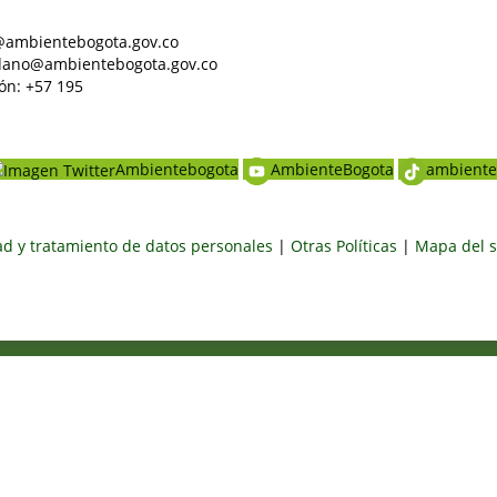
al@ambientebogota.gov.co
dadano@ambientebogota.gov.co
ón: +57 195
Ambientebogota
AmbienteBogota
ambiente
dad y tratamiento de datos personales
|
Otras Políticas
|
Mapa del s